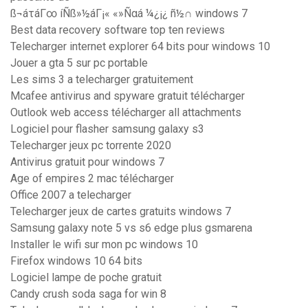
ß¬áτáΓ∞ íÑß»½áΓ¡« «»Ñαá ¼¿¡¿ ñ½∩ windows 7
Best data recovery software top ten reviews
Telecharger internet explorer 64 bits pour windows 10
Jouer a gta 5 sur pc portable
Les sims 3 a telecharger gratuitement
Mcafee antivirus and spyware gratuit télécharger
Outlook web access télécharger all attachments
Logiciel pour flasher samsung galaxy s3
Telecharger jeux pc torrente 2020
Antivirus gratuit pour windows 7
Age of empires 2 mac télécharger
Office 2007 a telecharger
Telecharger jeux de cartes gratuits windows 7
Samsung galaxy note 5 vs s6 edge plus gsmarena
Installer le wifi sur mon pc windows 10
Firefox windows 10 64 bits
Logiciel lampe de poche gratuit
Candy crush soda saga for win 8