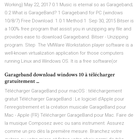
Working) May 22, 2017 0.1 Music is eternal so as Garageband;
0.2 What is GarageBand? 1 Garageband for PC (windows
10/8/7) Free Download. 1.0.1 Method 1 Sep 30, 2015 Bitser is
a 100% free program that assist you in unzipping any file and
provides ease to download Garageband. Bitser - Unzipping
program. Step The VMWare Workstation player software is a
well-known virtualization application for those computers
running Linux and Windows OS. It is a free software(or
Garageband download windows 10 à télécharger
gratuitement ...
Télécharger GarageBand pour macOS : téléchargement
gratuit Télécharger GarageBand : Le logiciel d’Apple pour
l’enregistrement et la création musicale GarageBand pour
Mac - Apple (FR) Télécharger GarageBand pour Mac. Faire de
la musique Composez avec ou sans instrument. Assurez
comme un pro dès la première mesure. Branchez votre